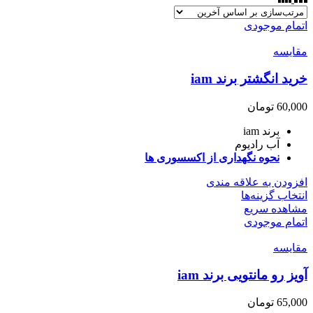
اتمام موجودی
مقایسه
خرید انگشتر برند iam
60,000
تومان
برند iam
آب رادیوم
نحوه نگهداری از اکسسوری ها
افزودن به علاقه مندی
انتخاب گزینه‌ها
مشاهده سریع
اتمام موجودی
مقایسه
آویز رو مانتویی برند iam
65,000
تومان