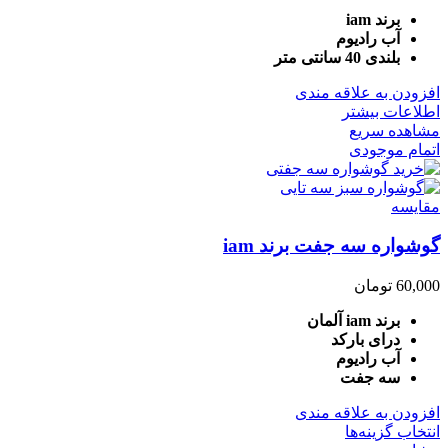
برند iam
آب رادیوم
بلندی 40 سانتی متر
افزودن به علاقه مندی
اطلاعات بیشتر
مشاهده سریع
اتمام موجودی
مقایسه
گوشواره سه جفت برند iam
60,000
تومان
برند iam آلمان
درای بارکد
آب رادیوم
سه جفت
افزودن به علاقه مندی
انتخاب گزینه‌ها