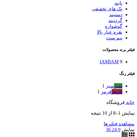
پابند
پک های تخفیفی
دستبند
گردنبند
گوشواره
نقره عیار بالا
نیم ست
فیلتر برند محصولات
IAM
IAM
9
فیلتر رنگ
سبز
سبز
1
قرمز
قرمز
1
خانه
فروشگاه
نمایش 1–8 از 10 نتیجه
مشاهده فیلترها
نمایش
9
24
36