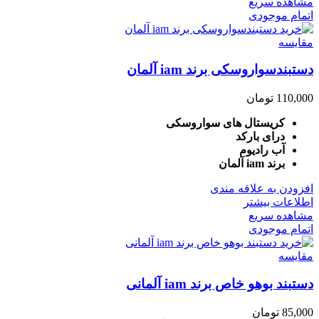
مشاهده سریع
اتمام موجودی
مقایسه
دستبندسواروسکی برند iam آلمان
110,000
تومان
کریستال های سواروسکی
درای بارکد
آب رادیوم
برند iam آلمان
افزودن به علاقه مندی
اطلاعات بیشتر
مشاهده سریع
اتمام موجودی
مقایسه
دستبند بوهو خاص برند iam آلمانی
85,000
تومان