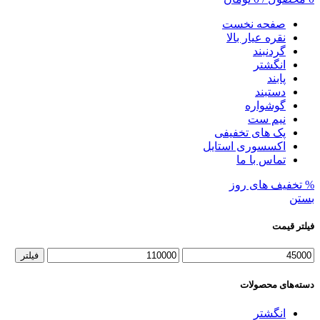
صفحه نخست
نقره عیار بالا
گردنبند
انگشتر
پابند
دستبند
گوشواره
نیم ست
پک های تخفیفی
اکسسوری استایل
تماس با ما
% تخفیف های روز
بستن
فیلتر قیمت
حداقل
حداکثر
فیلتر
قیمت
قیمت
دسته‌های محصولات
انگشتر