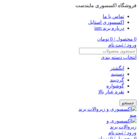
فروشگاه اکسسوری مایندست
تماس با ما
اکسسوری استایل
درباره برند iam
0
محصول
/
0
تومان
ورود / ثبت نام
انتخاب دسته بندی
انگشتر
دستبند
گردنبند
گوشواره
نقره عیار بالا
جستجو
منو
ورود / ثبت نام
0
محصول
/
0
تومان