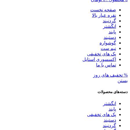
صفحه نخست
نقره عیار بالا
گردنبند
انگشتر
پابند
دستبند
گوشواره
نیم ست
پک های تخفیفی
اکسسوری استایل
تماس با ما
% تخفیف های روز
بستن
دسته‌های محصولات
انگشتر
پابند
پک های تخفیفی
دستبند
گردنبند