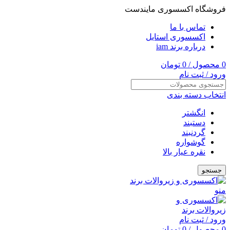
فروشگاه اکسسوری مایندست
تماس با ما
اکسسوری استایل
درباره برند iam
0
محصول
/
0
تومان
ورود / ثبت نام
انتخاب دسته بندی
انگشتر
دستبند
گردنبند
گوشواره
نقره عیار بالا
جستجو
منو
ورود / ثبت نام
0
محصول
/
0
تومان