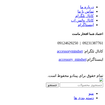
درباره ما
تماس با ما
کانال تلگرام
کانال واتس اپ
اینستاگرام
اعتماد شما افتخار ماست
09231387761 | 09124629250
کانال تلگرام:
accessorymindset
اینستاگرام:
accessory_mindset
تمام حقوق برای پینادو محفوظ است.
جستجو
منو
دسته بندی ها