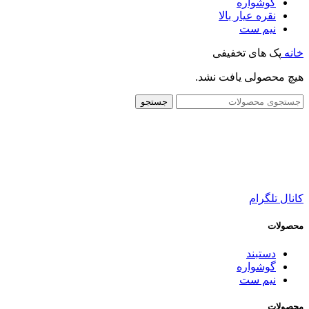
گوشواره
نقره عیار بالا
نیم ست
خانه
پک های تخفیفی
هیچ محصولی یافت نشد.
جستجو
کانال تلگرام
محصولات
دستبند
گوشواره
نیم ست
محصولات